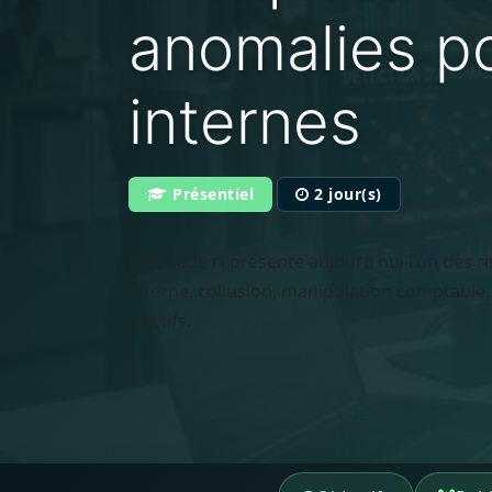
anomalies po
internes
Présentiel
2 jour(s)
La fraude représente aujourd’hui l’un des r
interne, collusion, manipulation comptable
d’actifs.
<...