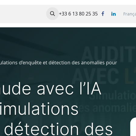
 FORMEVO
Formations
+33 6 13 80 25 35
Mes Cours
Contact
Franç
Simulations d’enquête et détection des anomalies pour
aude avec l’IA
Simulations
 détection des