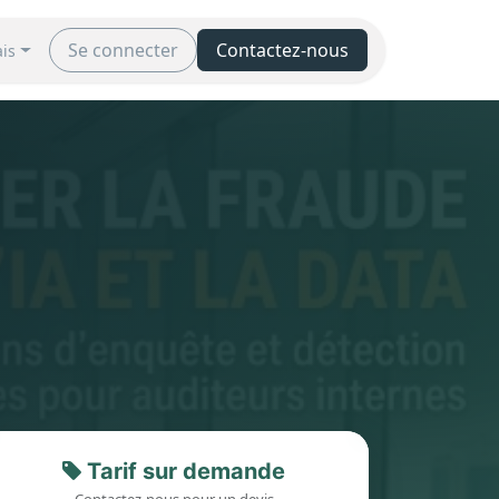
Événements
Se connecter
Forum
Contactez-nous
Modalités d’accès & F
ais
Tarif sur demande