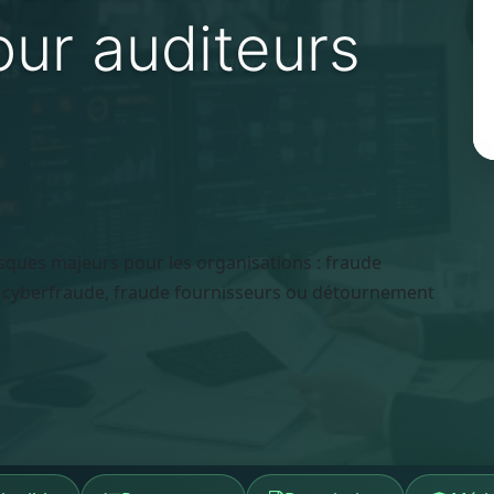
ur auditeurs
isques majeurs pour les organisations : fraude
, cyberfraude, fraude fournisseurs ou détournement