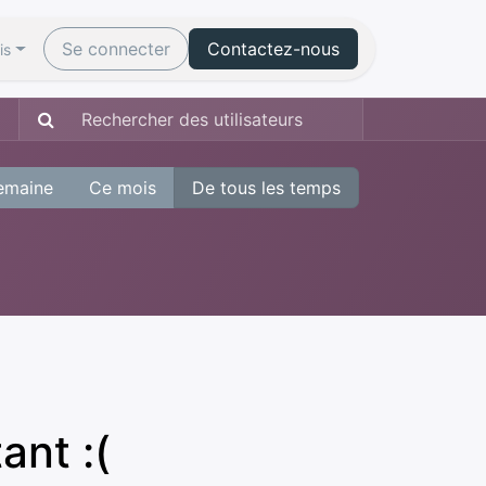
Événements
Se connecter
Forum
Contactez-nous
Modalités d’accès & F
is
emaine
Ce mois
De tous les temps
ant :(