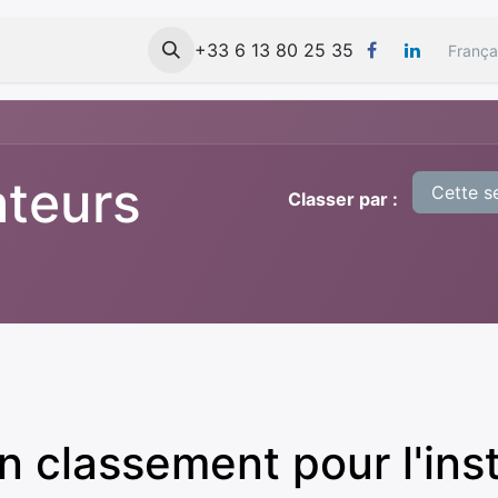
 FORMEVO
Formations
+33 6 13 80 25 35
Mes Cours
Contact
França
ateurs
Cette s
Classer par :
 classement pour l'inst