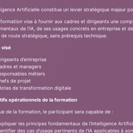
lligence Artificielle constitue un levier stratégique majeur p
formation vise à fournir aux cadres et dirigeants une comp
mentaux de l’IA, de ses usages concrets en entreprise et d
e de route stratégique, sans prérequis technique.
 visé
irigeants d’entreprise
adres et managers
esponsables métiers
hefs de projet
ilotes de transformation digitale
tifs opérationnels de la formation
sue de la formation, le participant sera capable de :
xpliquer les principes fondamentaux de l’Intelligence Artific
dentifier des cas d’usage pertinents de l’IA applicables à so