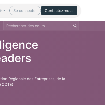
Événements
Se connecter
Forum
Contactez-nous
Modalités d’accès & F
is
ligence
Leaders
ion Régionale des Entreprises, de la
IRECCTE)