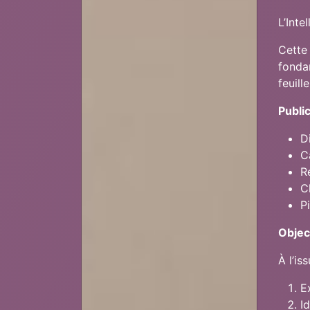
L’Inte
Cette 
fonda
feuill
Public
D
C
R
C
P
Objec
À l’is
E
I