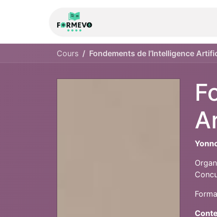
Accueil
À propos de
Cours
Fondements de l’Intelligence Artifi
F
Ar
Yonno
Organ
Concu
Forma
Conte